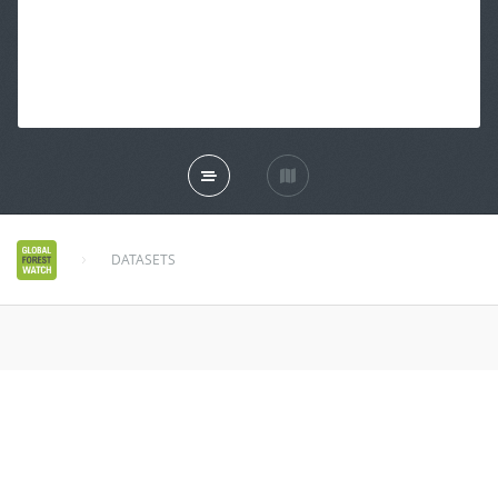
DATASETS
wwf_terr_ecos_orn